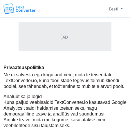
Eesti
AD
Privaatsuspoliitika
Me ei salvesta ega kogu andmeid, mida te teisendate
TextConverter.io, kuna tööriistade tegevus toimub kliendi
poolel, see tähendab, et töötlemine toimub teie arvuti poolt.
Analüütika ja logid
Kuna paljud veebisaidid TextConverter.io kasutavad Google
Analyticsit saidi haldamise toetamiseks, nagu
demograafiline teave ja analüüsivad suundumusi.
Ainuke teave, mida me kogume, kasutatakse meie
veebilehtede sisu täiustamiseks.