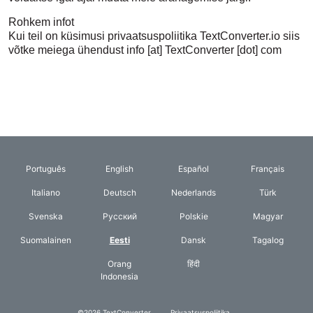
Rohkem infot
Kui teil on küsimusi privaatsuspoliitika TextConverter.io siis
võtke meiega ühendust info [at] TextConverter [dot] com
Português
English
Español
Français
Italiano
Deutsch
Nederlands
Türk
Svenska
Русский
Polskie
Magyar
Suomalainen
Eesti
Dansk
Tagalog
Orang
हिंदी
Indonesia
©2026 TextConverter
Privaatsuspoliitika