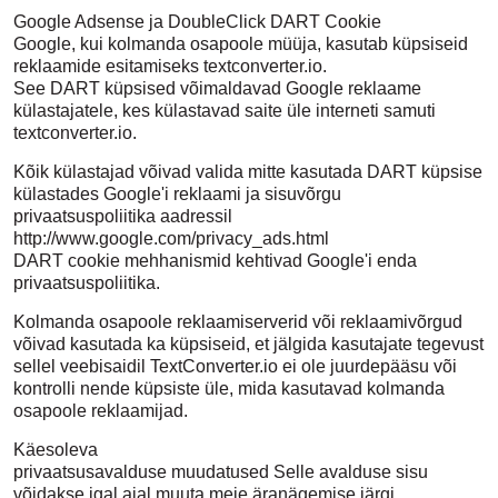
Google Adsense ja DoubleClick DART Cookie
Google, kui kolmanda osapoole müüja, kasutab küpsiseid
reklaamide esitamiseks textconverter.io.
See DART küpsised võimaldavad Google reklaame
külastajatele, kes külastavad saite üle interneti samuti
textconverter.io.
Kõik külastajad võivad valida mitte kasutada DART küpsise
külastades Google'i reklaami ja sisuvõrgu
privaatsuspoliitika aadressil
http://www.google.com/privacy_ads.html
DART cookie mehhanismid kehtivad Google'i enda
privaatsuspoliitika.
Kolmanda osapoole reklaamiserverid või reklaamivõrgud
võivad kasutada ka küpsiseid, et jälgida kasutajate tegevust
sellel veebisaidil TextConverter.io ei ole juurdepääsu või
kontrolli nende küpsiste üle, mida kasutavad kolmanda
osapoole reklaamijad.
Käesoleva
privaatsusavalduse muudatused Selle avalduse sisu
võidakse igal ajal muuta meie äranägemise järgi.