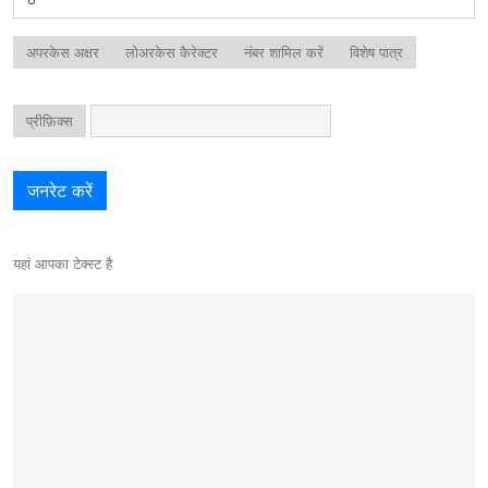
अपरकेस अक्षर
लोअरकेस कैरेक्टर
नंबर शामिल करें
विशेष पात्र
प्रीफ़िक्स
जनरेट करें
यहां आपका टेक्स्ट है