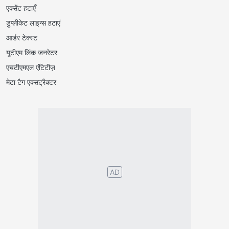
एक्सेंट हटाएँ
डुप्लीकेट लाइन्स हटाएं
आर्डर टेक्स्ट
यूटीएम लिंक जनरेटर
एचटीएमएल एंटिटीज़
मेटा टैग एक्सट्रैक्टर
Português
English
Español
Français
Italiano
Deutsch
Nederlands
Türk
Svenska
Русский
Polskie
Magyar