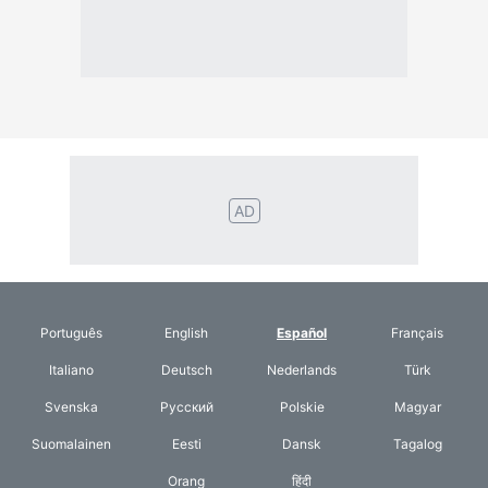
Svenska
Русский
Polskie
Magyar
Suomalainen
Eesti
Dansk
Tagalog
Orang
हिंदी
Indonesia
©2026 TextConverter
Privacy Policy