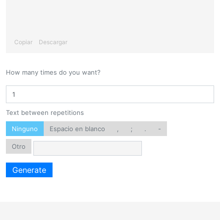
Copiar
Descargar
How many times do you want?
Text between repetitions
Ninguno
Espacio en blanco
,
;
.
-
Otro
Generate