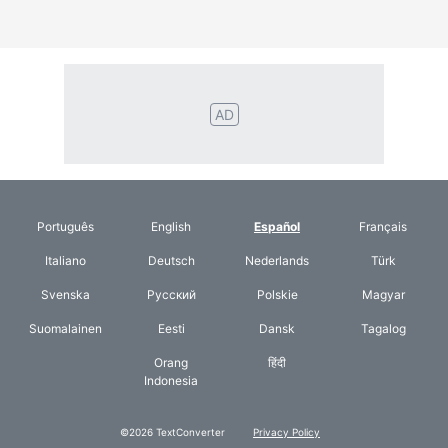
AD
Português
English
Español
Français
Italiano
Deutsch
Nederlands
Türk
Svenska
Русский
Polskie
Magyar
Suomalainen
Eesti
Dansk
Tagalog
Orang
हिंदी
Indonesia
©2026 TextConverter
Privacy Policy