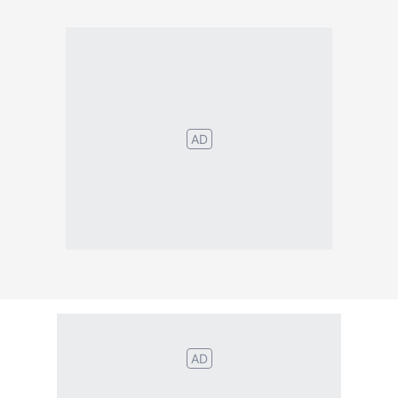
Português
English
Español
Français
Italiano
Deutsch
Nederlands
Türk
Svenska
Русский
Polskie
Magyar
Suomalainen
Eesti
Dansk
Tagalog
Orang
हिंदी
Indonesia
©2026 TextConverter
Sekretesspolicy