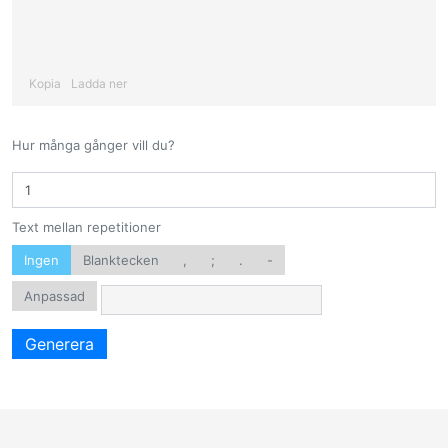
Kopia
Ladda ner
Hur många gånger vill du?
Text mellan repetitioner
Ingen
Blanktecken
,
;
.
-
Anpassad
Generera