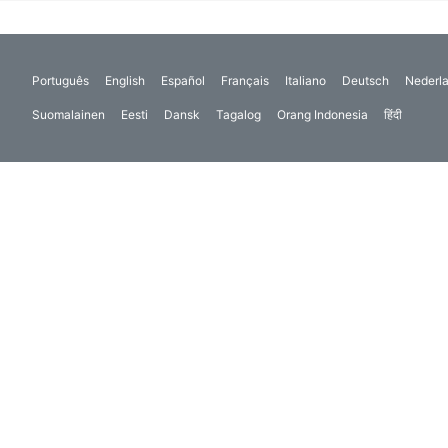
Português
English
Español
Français
Italiano
Deutsch
Nederl
Suomalainen
Eesti
Dansk
Tagalog
Orang Indonesia
हिंदी