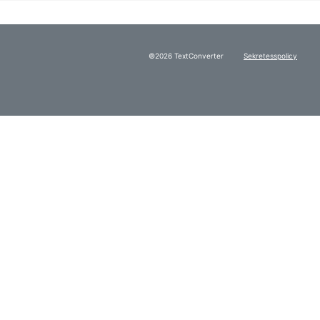
©2026 TextConverter
Sekretesspolicy