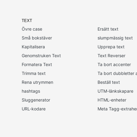
TEXT
Övre case
Ersätt text
Små bokstäver
slumpmässig text
Kapitalisera
Upprepa text
Genomstruken Text
Text Reverser
Formatera Text
Ta bort accenter
Trimma text
Ta bort dubbletter a
Rena utrymmen
Beställ text
hashtags
UTM-länkskapare
Sluggenerator
HTML-enheter
URL-kodare
Meta Tagg-extrahe