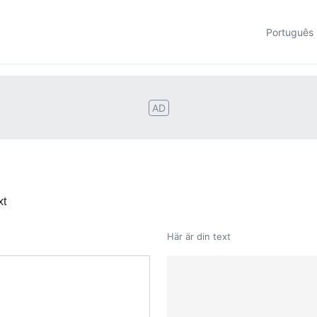
Português
AD
xt
Här är din text