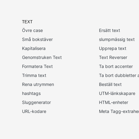
TEXT
Övre case
Ersätt text
Små bokstäver
slumpmässig text
Kapitalisera
Upprepa text
Genomstruken Text
Text Reverser
Formatera Text
Ta bort accenter
Trimma text
Ta bort dubbletter a
Rena utrymmen
Beställ text
hashtags
UTM-länkskapare
Sluggenerator
HTML-enheter
URL-kodare
Meta Tagg-extrahe