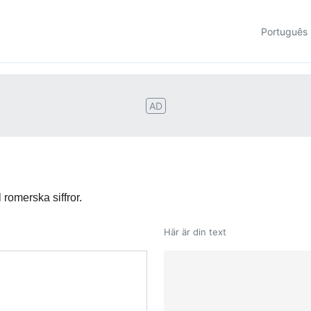
Português
AD
l romerska siffror.
Här är din text