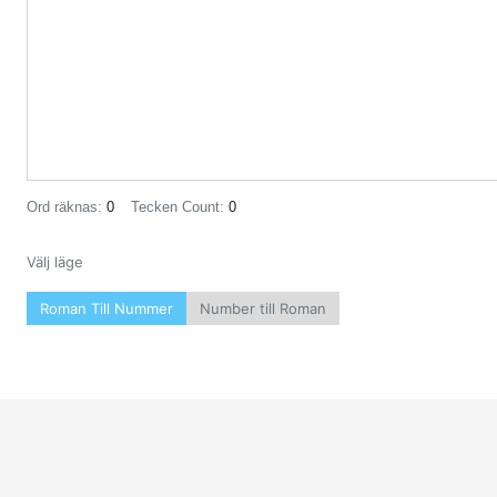
Ord räknas:
0
Tecken Count:
0
Välj läge
Roman Till Nummer
Number till Roman