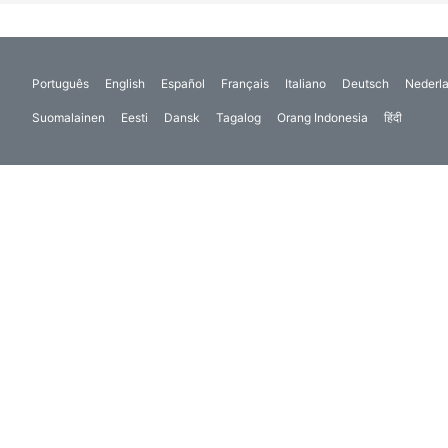
Português
English
Español
Français
Italiano
Deutsch
Nederl
Suomalainen
Eesti
Dansk
Tagalog
Orang Indonesia
हिंदी