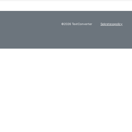
©2026 TextConverter
Sekretesspolicy