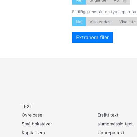
Nej
Stigande
Ättling
Filtillägg (mer än en typ separe
Nej
Visa endast
Visa inte
Extrahera filer
TEXT
Övre case
Ersätt text
Små bokstäver
slumpmässig text
Kapitalisera
Upprepa text