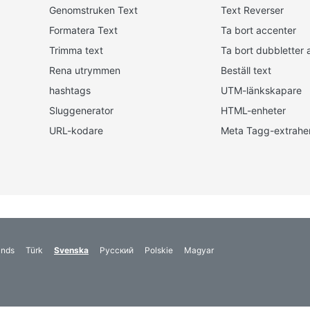
Genomstruken Text
Text Reverser
Formatera Text
Ta bort accenter
Trimma text
Ta bort dubbletter a
Rena utrymmen
Beställ text
hashtags
UTM-länkskapare
Sluggenerator
HTML-enheter
URL-kodare
Meta Tagg-extrahe
ands
Türk
Svenska
Русский
Polskie
Magyar