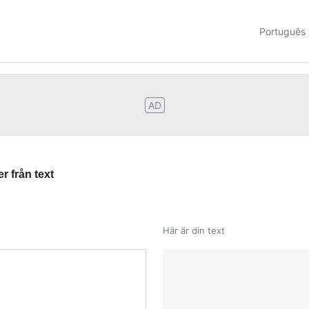
Português
AD
er från text
Här är din text