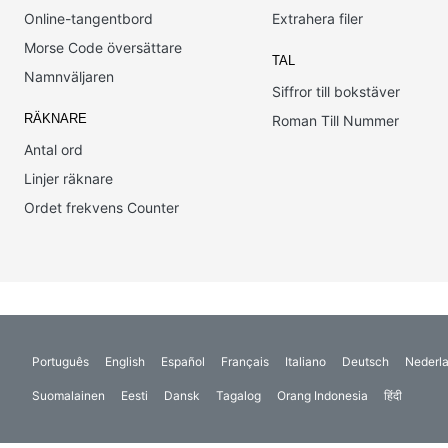
Online-tangentbord
Extrahera filer
Morse Code översättare
TAL
Namnväljaren
Siffror till bokstäver
RÄKNARE
Roman Till Nummer
Antal ord
Linjer räknare
Ordet frekvens Counter
Português
English
Español
Français
Italiano
Deutsch
Nederl
Suomalainen
Eesti
Dansk
Tagalog
Orang Indonesia
हिंदी