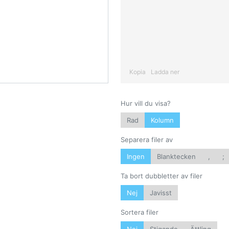
Kopia
Ladda ner
Hur vill du visa?
Rad
Kolumn
Separera filer av
Ingen
Blanktecken
,
;
Ta bort dubbletter av filer
Nej
Javisst
Sortera filer