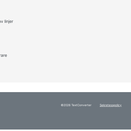
v linjer
rare
©2026 TextConverter
Sekretesspolicy