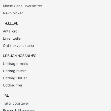
Morse Code Oversætter
Navn picker
TÆLLERE
Antal ord
Linjer tæller
Ord frekvens tæller
UDSUGNINGSANLÆG
Uddrag e-mails
Uddrag numre
Uddrag URL'er
Uddrag filer
TAL
Tal til bogstaver
Romersk til nummer