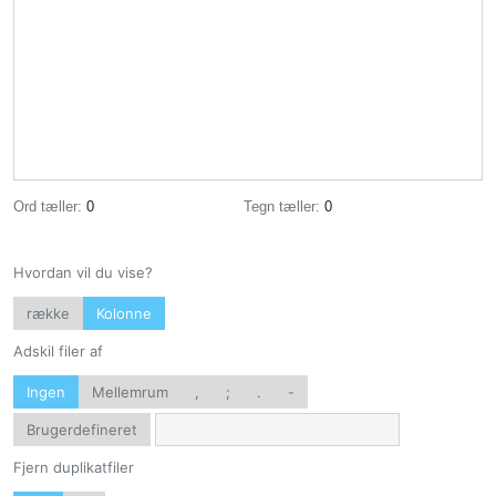
Ord tæller:
0
Tegn tæller:
0
Hvordan vil du vise?
række
Kolonne
Adskil filer af
Ingen
Mellemrum
,
;
.
-
Brugerdefineret
Fjern duplikatfiler