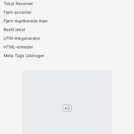
Tekst Reverser
Fjern accenter
Fjern duplikerede linjer
Bestil tekst
UTM-linkgenerator
HTML-enheder
Meta Tags Uddrager
Português
English
Español
Français
Italiano
Deutsch
Nederlands
Türk
Svenska
Русский
Polskie
Magyar