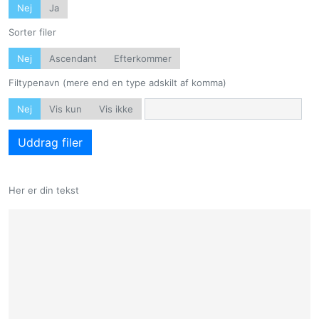
Nej
Ja
Sorter filer
Nej
Ascendant
Efterkommer
Filtypenavn (mere end en type adskilt af komma)
Nej
Vis kun
Vis ikke
Uddrag filer
Her er din tekst