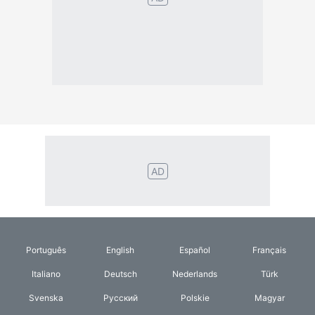
Português
English
Español
Français
Italiano
Deutsch
Nederlands
Türk
Svenska
Русский
Polskie
Magyar
Suomalainen
Eesti
Dansk
Tagalog
Orang
हिंदी
Indonesia
©2026 TextConverter
Fortrolighedspolitik