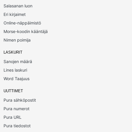
Salasanan luon
Eri kirjaimet
Online-näppäimistö
Morse-koodin kääntäjä
Nimen poimija
LASKURIT
Sanojen määrä
Lines laskuri
Word Taajuus
UUTTIMET
Pura sähköpostit
Pura numerot
Pura URL
Pura tiedostot