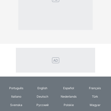
Português
English
Español
Français
Italiano
Deutsch
Nederlands
Türk
Svenska
Русский
Polskie
Magyar
Suomalainen
Eesti
Dansk
Tagalog
Orang
हिंदी
Indonesia
©2026 TextConverter
Tietosuojakäytäntö