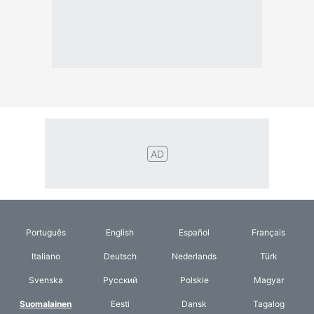
Italiano
Deutsch
Nederlands
Türk
Svenska
Русский
Polskie
Magyar
Suomalainen
Eesti
Dansk
Tagalog
Orang
हिंदी
Indonesia
©2026 TextConverter
Tietosuojakäytäntö