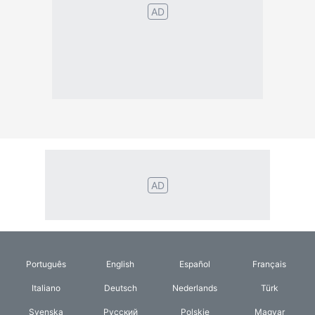
Português
English
Español
Français
Italiano
Deutsch
Nederlands
Türk
Svenska
Русский
Polskie
Magyar
Suomalainen
Eesti
Dansk
Tagalog
Orang
हिंदी
Indonesia
©2026 TextConverter
Tietosuojakäytäntö