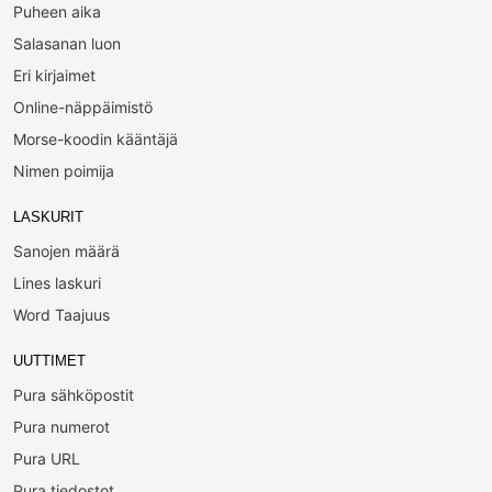
Puheen aika
Salasanan luon
Eri kirjaimet
Online-näppäimistö
Morse-koodin kääntäjä
Nimen poimija
LASKURIT
Sanojen määrä
Lines laskuri
Word Taajuus
UUTTIMET
Pura sähköpostit
Pura numerot
Pura URL
Pura tiedostot