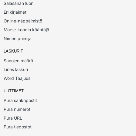
Salasanan luon
Eri kirjaimet
Online-näppäimistö
Morse-koodin kääntäjä
Nimen poimija
LASKURIT
Sanojen määrä
Lines laskuri
Word Taajuus
UUTTIMET
Pura sähköpostit
Pura numerot
Pura URL
Pura tiedostot