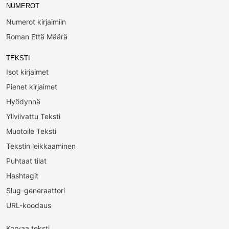
NUMEROT
Numerot kirjaimiin
Roman Että Määrä
TEKSTI
Isot kirjaimet
Pienet kirjaimet
Hyödynnä
Yliviivattu Teksti
Muotoile Teksti
Tekstin leikkaaminen
Puhtaat tilat
Hashtagit
Slug-generaattori
URL-koodaus
Korvaa teksti