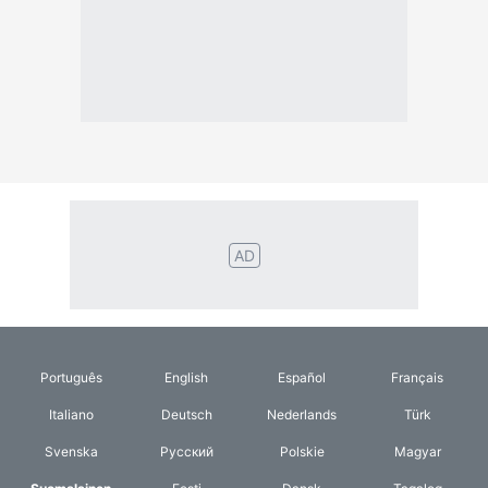
Italiano
Deutsch
Nederlands
Türk
Svenska
Русский
Polskie
Magyar
Suomalainen
Eesti
Dansk
Tagalog
Orang
हिंदी
Indonesia
©2026 TextConverter
Tietosuojakäytäntö