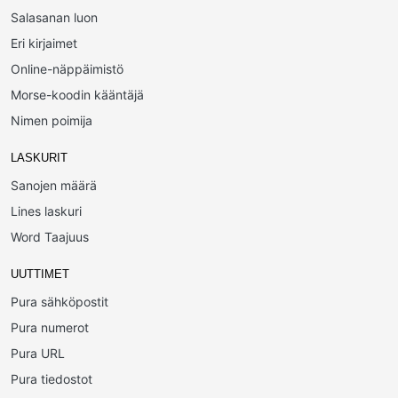
Salasanan luon
Eri kirjaimet
Online-näppäimistö
Morse-koodin kääntäjä
Nimen poimija
LASKURIT
Sanojen määrä
Lines laskuri
Word Taajuus
UUTTIMET
Pura sähköpostit
Pura numerot
Pura URL
Pura tiedostot