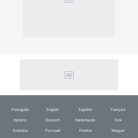
Português
English
Español
Français
Italiano
Deutsch
Nederlands
Türk
Svenska
Русский
Polskie
Magyar
Suomalainen
Eesti
Dansk
Tagalog
Orang
हिंदी
Indonesia
©2026 TextConverter
Tietosuojakäytäntö