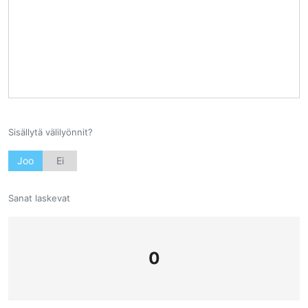
Sisällytä välilyönnit?
Joo
Ei
Sanat laskevat
0