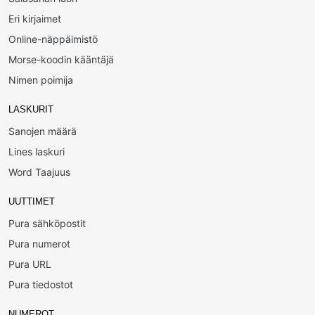
Eri kirjaimet
Online-näppäimistö
Morse-koodin kääntäjä
Nimen poimija
LASKURIT
Sanojen määrä
Lines laskuri
Word Taajuus
UUTTIMET
Pura sähköpostit
Pura numerot
Pura URL
Pura tiedostot
NUMEROT