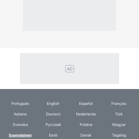
Português
English
Español
Français
Italiano
Deutsch
Nederlands
Türk
Svenska
Русский
Polskie
Magyar
Suomalainen
Eesti
Dansk
Tagalog
Orang
हिंदी
Indonesia
©2026 TextConverter
Tietosuojakäytäntö