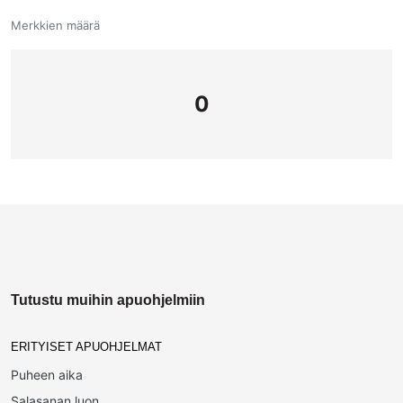
Merkkien määrä
0
Tutustu muihin apuohjelmiin
ERITYISET APUOHJELMAT
Puheen aika
Salasanan luon