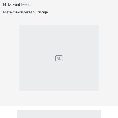
HTML-entiteetit
Meta-tunnisteiden Eristäjä
Português
English
Español
Français
Italiano
Deutsch
Nederlands
Türk
Svenska
Русский
Polskie
Magyar
Suomalainen
Eesti
Dansk
Tagalog
Orang
हिंदी
Indonesia
©2026 TextConverter
Tietosuojakäytäntö