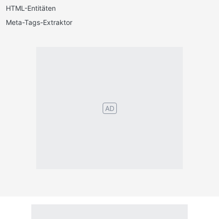
HTML-Entitäten
Meta-Tags-Extraktor
Português
English
Español
Français
Italiano
Deutsch
Nederlands
Türk
Svenska
Русский
Polskie
Magyar
Suomalainen
Eesti
Dansk
Tagalog
Orang
हिंदी
Indonesia
©2026 TextConverter
Privacy Policy