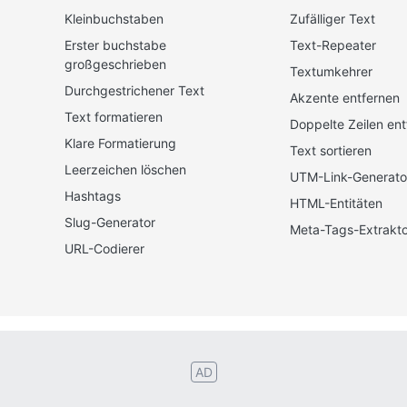
Kleinbuchstaben
Zufälliger Text
Erster buchstabe
Text-Repeater
großgeschrieben
Textumkehrer
Durchgestrichener Text
Akzente entfernen
Text formatieren
Doppelte Zeilen ent
Klare Formatierung
Text sortieren
Leerzeichen löschen
UTM-Link-Generato
Hashtags
HTML-Entitäten
Slug-Generator
Meta-Tags-Extrakto
URL-Codierer
ands
Türk
Svenska
Русский
Polskie
Magyar