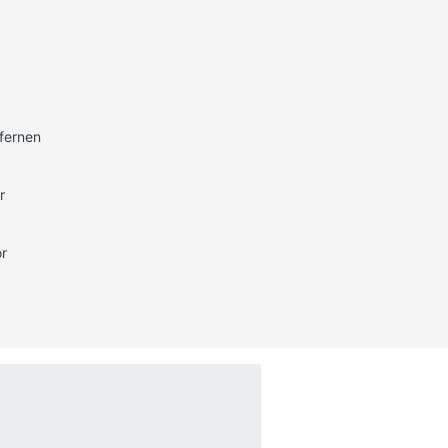
fernen
r
r
©2026 TextConverter
Privacy Policy