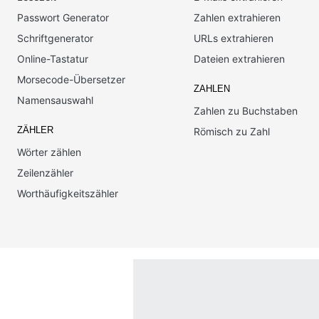
Passwort Generator
Zahlen extrahieren
Schriftgenerator
URLs extrahieren
Online-Tastatur
Dateien extrahieren
Morsecode-Übersetzer
ZAHLEN
Namensauswahl
Zahlen zu Buchstaben
ZÄHLER
Römisch zu Zahl
Wörter zählen
Zeilenzähler
Worthäufigkeitszähler
Português
English
Español
Français
Italiano
Deutsch
Nederl