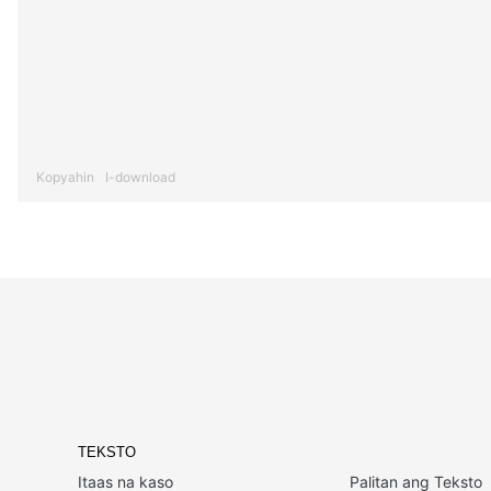
Kopyahin
I-download
TEKSTO
Itaas na kaso
Palitan ang Teksto