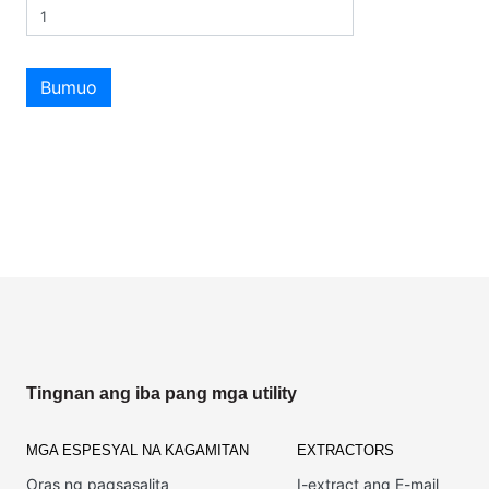
Bumuo
Tingnan ang iba pang mga utility
MGA ESPESYAL NA KAGAMITAN
EXTRACTORS
Oras ng pagsasalita
I-extract ang E-mail