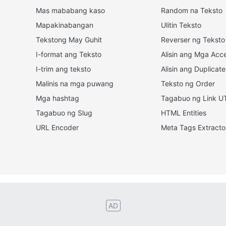
Mas mababang kaso
Random na Teksto
Mapakinabangan
Ulitin Teksto
Tekstong May Guhit
Reverser ng Teksto
I-format ang Teksto
Alisin ang Mga Acc
I-trim ang teksto
Alisin ang Duplicate
Malinis na mga puwang
Teksto ng Order
Mga hashtag
Tagabuo ng Link 
Tagabuo ng Slug
HTML Entities
URL Encoder
Meta Tags Extracto
ands
Türk
Svenska
Русский
Polskie
Magyar