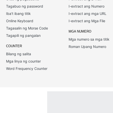
Tagabuo ng password
I-extract ang Numero
Iba't ibang titik
I-extract ang mga URL
Online Keyboard
I-extract ang Mga File
Tagasalin ng Morse Code
MGA NUMERO
Tagapili ng pangalan
Mga numero sa mga titik
COUNTER
Roman Upang Numero
Bilang ng salita
Mga linya ng counter
Word Frequency Counter
Português
English
Español
Français
Italiano
Deutsch
Nederl