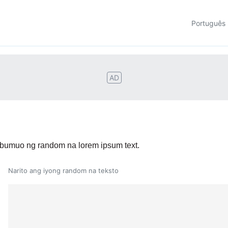
Português
AD
 bumuo ng random na lorem ipsum text.
Narito ang iyong random na teksto