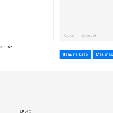
Kopyahin
I-download
sa:
0 sec
Itaas na kaso
Mas mab
TEKSTO