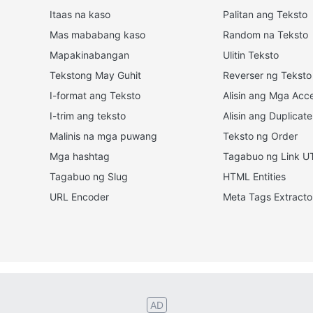
Itaas na kaso
Palitan ang Teksto
Mas mababang kaso
Random na Teksto
Mapakinabangan
Ulitin Teksto
Tekstong May Guhit
Reverser ng Teksto
I-format ang Teksto
Alisin ang Mga Acc
I-trim ang teksto
Alisin ang Duplicate
Malinis na mga puwang
Teksto ng Order
Mga hashtag
Tagabuo ng Link 
Tagabuo ng Slug
HTML Entities
URL Encoder
Meta Tags Extracto