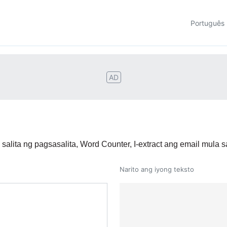
Português
AD
alita ng pagsasalita, Word Counter, I-extract ang email mula s
Narito ang iyong teksto