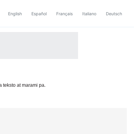
English
Español
Français
Italiano
Deutsch
a teksto at marami pa.