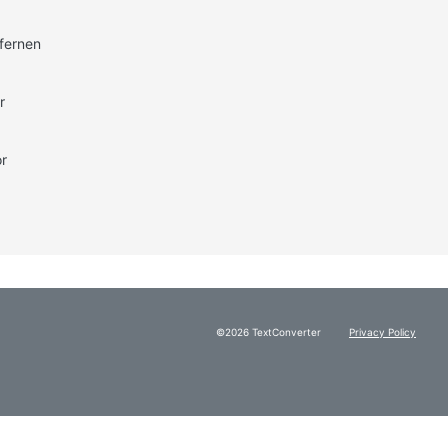
fernen
r
r
©2026 TextConverter
Privacy Policy