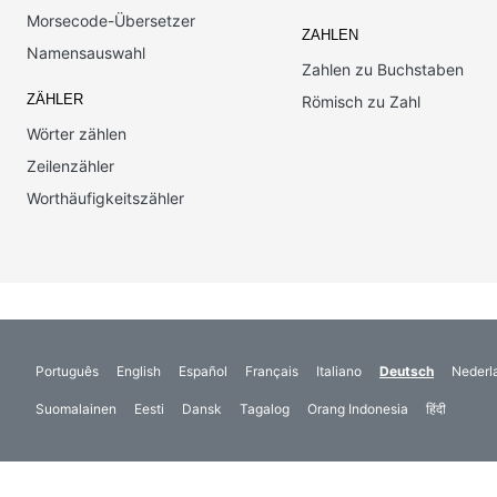
Morsecode-Übersetzer
ZAHLEN
Namensauswahl
Zahlen zu Buchstaben
ZÄHLER
Römisch zu Zahl
Wörter zählen
Zeilenzähler
Worthäufigkeitszähler
Português
English
Español
Français
Italiano
Deutsch
Nederl
Suomalainen
Eesti
Dansk
Tagalog
Orang Indonesia
हिंदी