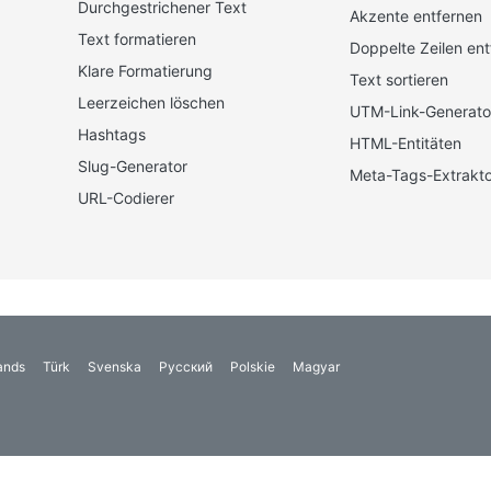
Durchgestrichener Text
Akzente entfernen
Text formatieren
Doppelte Zeilen ent
Klare Formatierung
Text sortieren
Leerzeichen löschen
UTM-Link-Generato
Hashtags
HTML-Entitäten
Slug-Generator
Meta-Tags-Extrakto
URL-Codierer
ands
Türk
Svenska
Русский
Polskie
Magyar