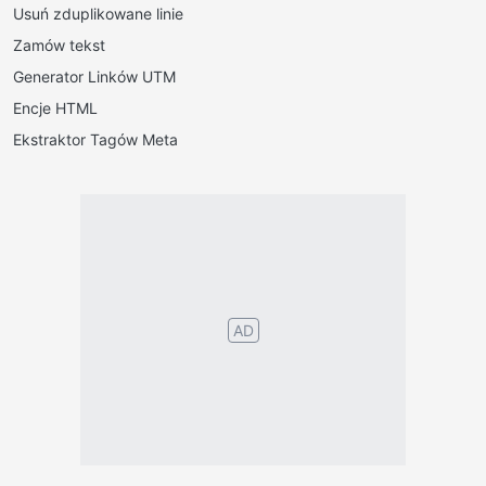
Usuń zduplikowane linie
Zamów tekst
Generator Linków UTM
Encje HTML
Ekstraktor Tagów Meta
Português
English
Español
Français
Italiano
Deutsch
Nederlands
Türk
Svenska
Русский
Polskie
Magyar
Suomalainen
Eesti
Dansk
Tagalog