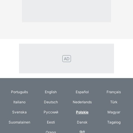
AD
Português
English
Español
Français
Italiano
Deutsch
Nederlands
Türk
Svenska
Русский
Polskie
Magyar
Suomalainen
Eesti
Dansk
Tagalog
Orang
हिंदी