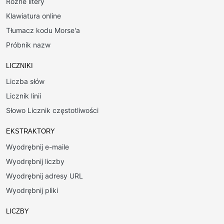
Różne litery
Klawiatura online
Tłumacz kodu Morse'a
Próbnik nazw
LICZNIKI
Liczba słów
Licznik linii
Słowo Licznik częstotliwości
EKSTRAKTORY
Wyodrębnij e-maile
Wyodrębnij liczby
Wyodrębnij adresy URL
Wyodrębnij pliki
LICZBY