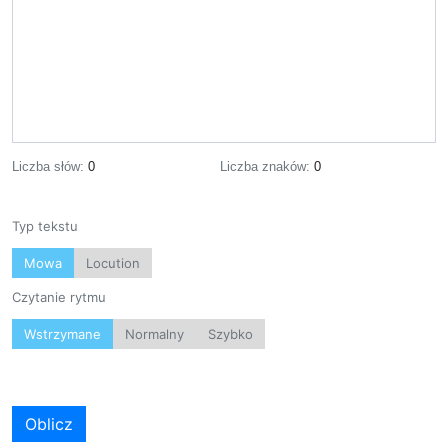
Liczba słów:
0
Liczba znaków:
0
Typ tekstu
Mowa
Locution
Czytanie rytmu
Wstrzymane
Normalny
Szybko
Oblicz