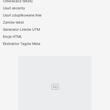
Odwracacz tekstu
Usuń akcenty
Usuń zduplikowane linie
Zamów tekst
Generator Linków UTM
Encje HTML
Ekstraktor Tagów Meta
Português
English
Español
Français
Italiano
Deutsch
Nederlands
Türk
Svenska
Русский
Polskie
Magyar