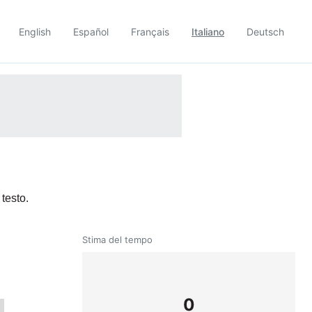
English
Español
Français
Italiano
Deutsch
 testo.
Stima del tempo
0