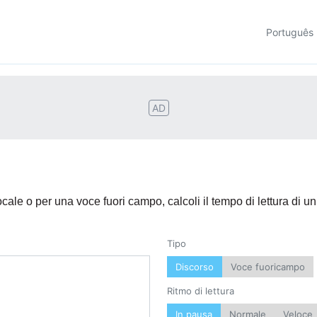
Português
AD
cale o per una voce fuori campo, calcoli il tempo di lettura di un
Tipo
Discorso
Voce fuoricampo
Ritmo di lettura
In pausa
Normale
Veloce