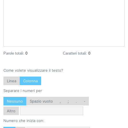
Parole totali:
0
Caratteri totali:
0
Come volete visualizzare il testo?
Linea
Colonna
Separare i numeri per
Nessuno
Spazio vuoto
,
;
.
-
Altro
Numero che inizia con: