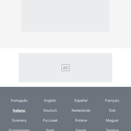
Italiano
Deutsch
Nederlands
Türk
Svenska
Русский
Polskie
Magyar
Suomalainen
Eesti
Dansk
Tagalog
Orang
हिंदी
Indonesia
©2026 TextConverter
Privacy Policy