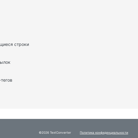
щиеся строки
сылок
-тегов
©2026 TextConverter
Политика конфиденциальности