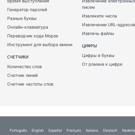
Время выступления
Извлечение электронны
писем
Генератор паролей
Извлеките числа
Разные буквы
Извлечение URL-адресов
Онлайн-клавиатура
Извлечь файлы
Переводчик кода Морзе
Инструмент для выбора имени
ЦИФРЫ
Цифры в буквы
СЧЕТЧИКИ
От романа к цифре
Количество слов
Счетчик линий
Счетчик частоты слов
Português
English
Español
Français
Italiano
Deutsch
Nederl