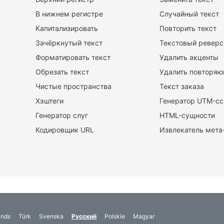
х
В нижнем регистре
Случайный текст
Капитализировать
Повторить текст
Зачёркнутый текст
Текстовый реверс
Форматировать текст
Удалить акценты
Обрезать текст
Удалить повторяю
Чистые пространства
Текст заказа
Хэштеги
Генератор UTM-с
Генератор слуг
HTML-сущности
Кодировщик URL
Извлекатель мета
ands
Türk
Svenska
Русский
Polskie
Magyar