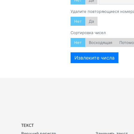
Нет
Да
Удалите повторяющиеся номер
Нет
Да
Сортировка чисел
Нет
Восходящая
Потомо
Извлеките числа
ТЕКСТ
Верхний регистр
Заменить текст