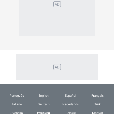
Português
English
Español
Français
Italiano
Deutsch
Nederlands
Türk
Svenska
Русский
Polskie
Magyar
Suomalainen
Eesti
Dansk
Tagalog
Orang
हिंदी
Indonesia
©2026 TextConverter
Политика конфиденциальности