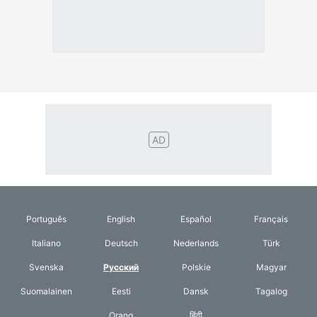
AD
Português
English
Español
Français
Italiano
Deutsch
Nederlands
Türk
Svenska
Русский
Polskie
Magyar
Suomalainen
Eesti
Dansk
Tagalog
Orang
हिंदी