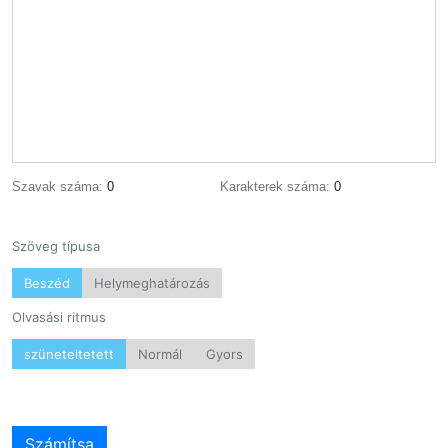
Szavak száma:
0
Karakterek száma:
0
Szöveg típusa
Beszéd
Helymeghatározás
Olvasási ritmus
szüneteltetett
Normál
Gyors
Számítsa