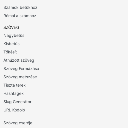
Számok betűkhöz
Római a számhoz
SZÖVEG
Nagybetűs
Kisbetűs
Tőkésít
Áthúzott szöveg
Szöveg Formázása
Szöveg metszése
Tiszta terek
Hashtagek
Slug Generátor
URL Kódoló
Szöveg cseréje