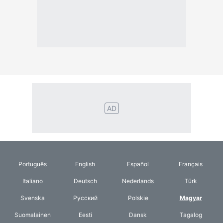
AD
Português
English
Español
Français
Italiano
Deutsch
Nederlands
Türk
Svenska
Русский
Polskie
Magyar
Suomalainen
Eesti
Dansk
Tagalog