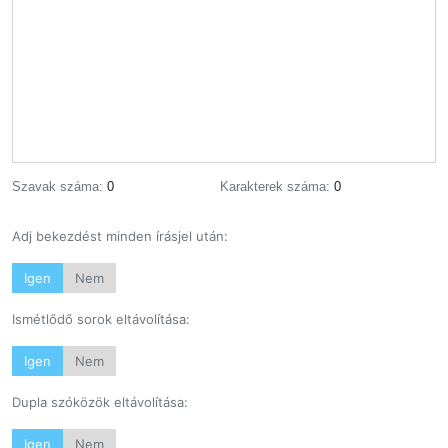
Szavak száma:
0
Karakterek száma:
0
Adj bekezdést minden írásjel után:
Igen
Nem
Ismétlődő sorok eltávolítása:
Igen
Nem
Dupla szóközök eltávolítása:
Igen
Nem