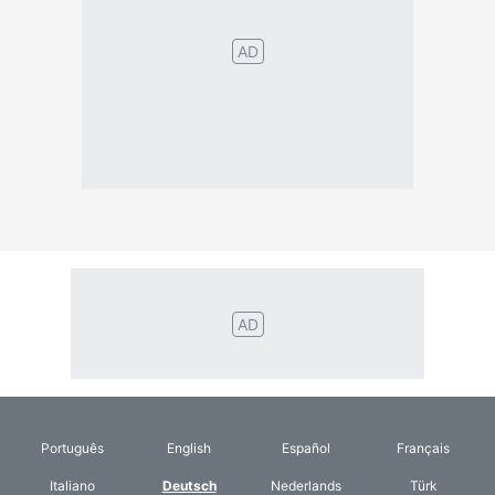
Português
English
Español
Français
Italiano
Deutsch
Nederlands
Türk
Svenska
Русский
Polskie
Magyar
Suomalainen
Eesti
Dansk
Tagalog
Orang
हिंदी
Indonesia
©2026 TextConverter
Privacy Policy