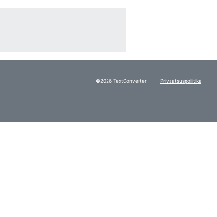
©2026 TextConverter
Privaatsuspoliitika