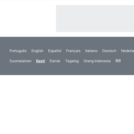
Português
English
Español
Français
Italiano
Deutsch
Nederl
Suomalainen
Eesti
Dansk
Tagalog
Orang Indonesia
हिंदी