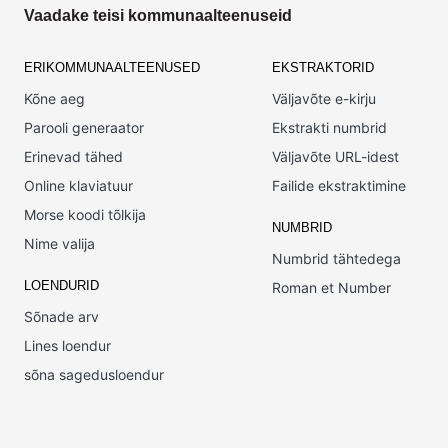
Vaadake teisi kommunaalteenuseid
ERIKOMMUNAALTEENUSED
EKSTRAKTORID
Kõne aeg
Väljavõte e-kirju
Parooli generaator
Ekstrakti numbrid
Erinevad tähed
Väljavõte URL-idest
Online klaviatuur
Failide ekstraktimine
Morse koodi tõlkija
NUMBRID
Nime valija
Numbrid tähtedega
LOENDURID
Roman et Number
Sõnade arv
Lines loendur
sõna sagedusloendur