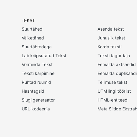
TEKST
Suurtähed
Asenda tekst
Väiketähed
Juhuslik tekst
Suurtähtedega
Korda teksti
Läbikriipsutatud Tekst
Teksti tagurdaja
Vorminda Tekst
Eemalda aktsendid
Teksti kärpimine
Eemalda duplikaad
Puhtad ruumid
Tellimuse tekst
Hashtagsid
UTM lingi tööriist
Slugi generaator
HTML-entiteed
URL-kodeerija
Meta Siltide Ekstrah