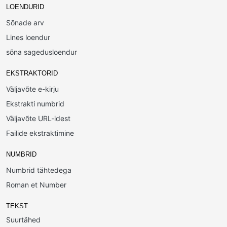
LOENDURID
Sõnade arv
Lines loendur
sõna sagedusloendur
EKSTRAKTORID
Väljavõte e-kirju
Ekstrakti numbrid
Väljavõte URL-idest
Failide ekstraktimine
NUMBRID
Numbrid tähtedega
Roman et Number
TEKST
Suurtähed