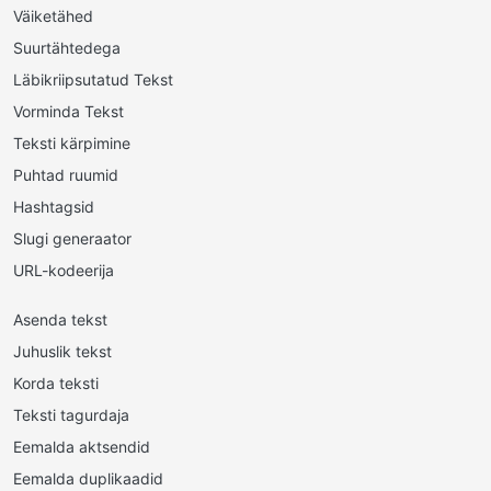
Väiketähed
Suurtähtedega
Läbikriipsutatud Tekst
Vorminda Tekst
Teksti kärpimine
Puhtad ruumid
Hashtagsid
Slugi generaator
URL-kodeerija
Asenda tekst
Juhuslik tekst
Korda teksti
Teksti tagurdaja
Eemalda aktsendid
Eemalda duplikaadid