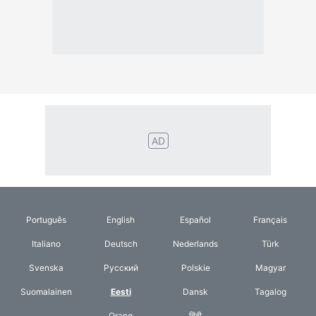
Svenska
Русский
Polskie
Magyar
Suomalainen
Eesti
Dansk
Tagalog
Orang
हिंदी
Indonesia
©2026 TextConverter
Privaatsuspoliitika