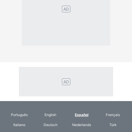
AD
Português
English
Español
Français
Italiano
Deutsch
Nederlands
Türk
Svenska
Русский
Polskie
Magyar
Suomalainen
Eesti
Dansk
Tagalog
Orang
हिंदी
Indonesia