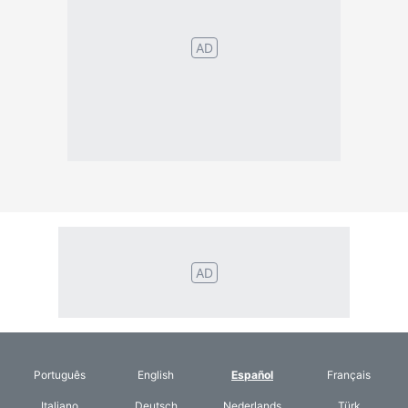
Português
English
Español
Français
Italiano
Deutsch
Nederlands
Türk
Svenska
Русский
Polskie
Magyar
Suomalainen
Eesti
Dansk
Tagalog
Orang
हिंदी
Indonesia
©2026 TextConverter
Privacy Policy