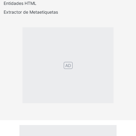
Entidades HTML
Extractor de Metaetiquetas
Português
English
Español
Français
Italiano
Deutsch
Nederlands
Türk
Svenska
Русский
Polskie
Magyar
Suomalainen
Eesti
Dansk
Tagalog
Orang
हिंदी
Indonesia
©2026 TextConverter
Privacy Policy