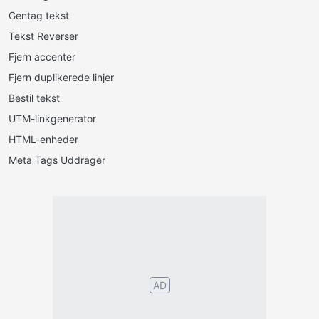
Gentag tekst
Tekst Reverser
Fjern accenter
Fjern duplikerede linjer
Bestil tekst
UTM-linkgenerator
HTML-enheder
Meta Tags Uddrager
Português
English
Español
Français
Italiano
Deutsch
Nederlands
Türk