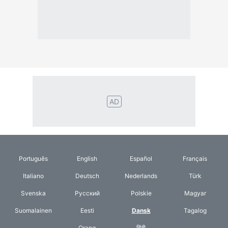
Svenska
Русский
Polskie
Magyar
Suomalainen
Eesti
Dansk
Tagalog
Orang
हिंदी
Indonesia
©2026 TextConverter
Fortrolighedspolitik