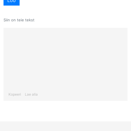
Loo
Siin on teie tekst
Kopeeri
Lae alla