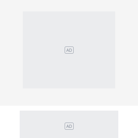
Português
English
Español
Français
Italiano
Deutsch
Nederlands
Türk
Svenska
Русский
Polskie
Magyar
Suomalainen
Eesti
Dansk
Tagalog
Orang
हिंदी
Indonesia
©2026 TextConverter
Privaatsuspoliitika