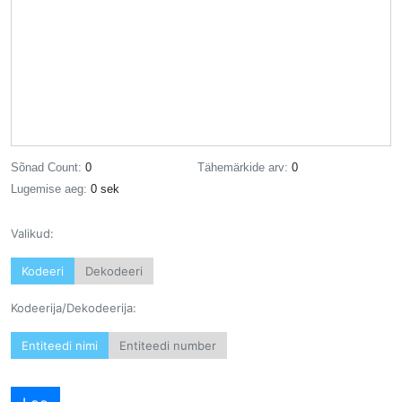
Sõnad Count:
0
Tähemärkide arv:
0
Lugemise aeg:
0 sek
Valikud:
Kodeeri
Dekodeeri
Kodeerija/Dekodeerija:
Entiteedi nimi
Entiteedi number