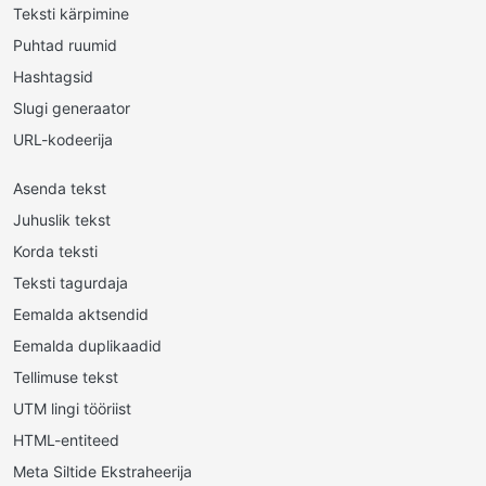
Teksti kärpimine
Puhtad ruumid
Hashtagsid
Slugi generaator
URL-kodeerija
Asenda tekst
Juhuslik tekst
Korda teksti
Teksti tagurdaja
Eemalda aktsendid
Eemalda duplikaadid
Tellimuse tekst
UTM lingi tööriist
HTML-entiteed
Meta Siltide Ekstraheerija