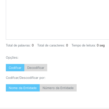
Total de palavras:
0
Total de caracteres:
0
Tempo de leitura:
0 seg
Opções:
Codifcar
Decodificar
Codifcar/Descodificar por:
Nome da Entidade
Número da Entidade