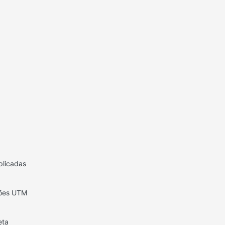
plicadas
ções UTM
eta