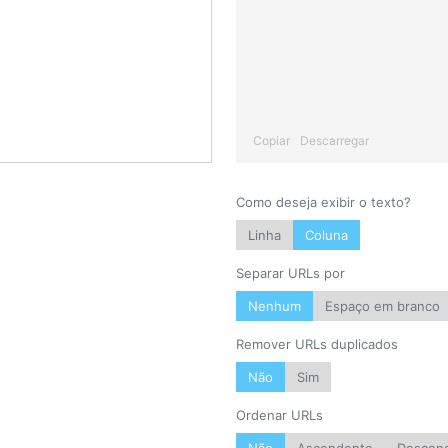
Copiar
Descarregar
Como deseja exibir o texto?
Linha
Coluna
Separar URLs por
Nenhum
Espaço em branco
Remover URLs duplicados
Não
Sim
Ordenar URLs