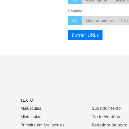
Não
Ascendente
Descen
Domínio
Não
Mostrar apenas
Não 
Extrair URLs
TEXTO
Maiúsculas
Substituir texto
Minúsculas
Texto Aleatório
Primeira em Maiúsculas
Repetidor de texto