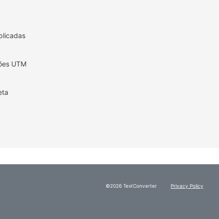
plicadas
ções UTM
eta
©2026 TextConverter
Privacy Policy