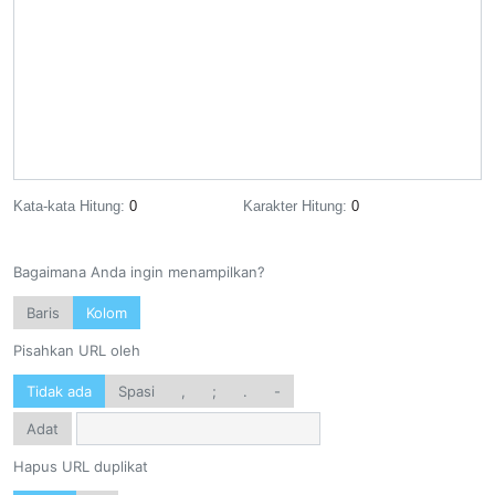
Kata-kata Hitung:
0
Karakter Hitung:
0
Bagaimana Anda ingin menampilkan?
Baris
Kolom
Pisahkan URL oleh
Tidak ada
Spasi
,
;
.
-
Adat
Hapus URL duplikat