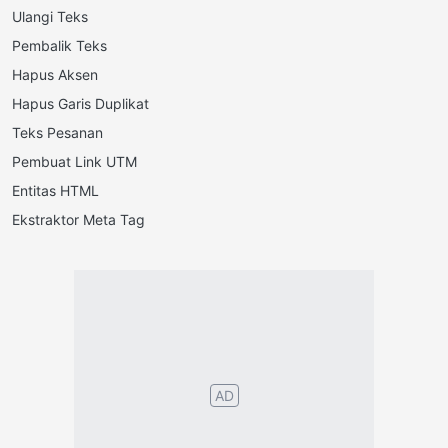
Ulangi Teks
Pembalik Teks
Hapus Aksen
Hapus Garis Duplikat
Teks Pesanan
Pembuat Link UTM
Entitas HTML
Ekstraktor Meta Tag
Português
English
Español
Français
Italiano
Deutsch
Nederlands
Türk