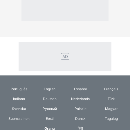
Svenska
Русский
Polskie
Magyar
Suomalainen
Eesti
Dansk
Tagalog
Orang
हिंदी
Indonesia
©2026 TextConverter
Kebijakan Privasi