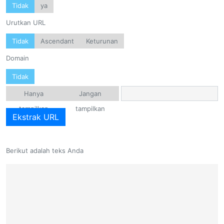
Tidak
ya
Urutkan URL
Tidak
Ascendant
Keturunan
Domain
Tidak
Hanya
Jangan
tampilkan
tampilkan
Ekstrak URL
Berikut adalah teks Anda