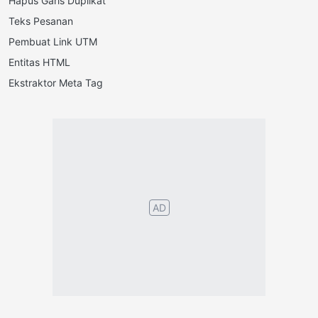
Hapus Garis Duplikat
Teks Pesanan
Pembuat Link UTM
Entitas HTML
Ekstraktor Meta Tag
Português
English
Español
Français
Italiano
Deutsch
©2026 TextConverter
Kebijakan Privasi