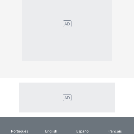
Português
English
Español
Français
Italiano
Deutsch
Nederlands
Türk
Svenska
Русский
Polskie
Magyar
Suomalainen
Eesti
Dansk
Tagalog
Orang
हिंदी
Indonesia
©2026 TextConverter
Kebijakan Privasi