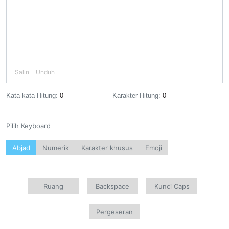
Salin
Unduh
Kata-kata Hitung:
0
Karakter Hitung:
0
Pilih Keyboard
Abjad
Numerik
Karakter khusus
Emoji
Ruang
Backspace
Kunci Caps
Pergeseran