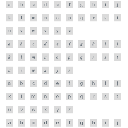
𝐚
𝐛
𝐜
𝐝
𝐞
𝐟
𝐠
𝐡
𝐢
𝐣
𝐤
𝐥
𝐦
𝐧
𝐨
𝐩
𝐪
𝐫
𝐬
𝐭
𝐮
𝐯
𝐰
𝐱
𝐲
𝐳
𝒂
𝒃
𝒄
𝒅
𝒆
𝒇
𝒈
𝒉
𝒊
𝒋
𝒌
𝒍
𝒎
𝒏
𝒐
𝒑
𝒒
𝒓
𝒔
𝒕
𝒖
𝒗
𝒘
𝒙
𝒚
𝒛
𝖺
𝖻
𝖼
𝖽
𝖾
𝖿
𝗀
𝗁
𝗂
𝗃
𝗄
𝗅
𝗆
𝗇
𝗈
𝗉
𝗊
𝗋
𝗌
𝗍
𝗎
𝗏
𝗐
𝗑
𝗒
𝗓
𝗮
𝗯
𝗰
𝗱
𝗲
𝗳
𝗴
𝗵
𝗶
𝗷