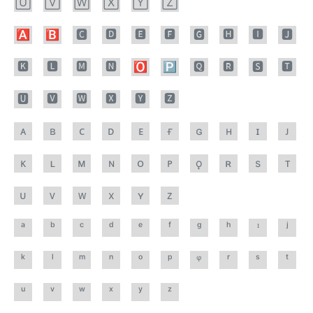
🅄
🅅
🅆
🅇
🅈
🅉
🅰
🅱
🅲
🅳
🅴
🅵
🅶
🅷
🅸
🅹
🅺
🅻
🅼
🅽
🅾
🅿
🆀
🆁
🆂
🆃
🆄
🆅
🆆
🆇
🆈
🆉
ᴀ
ʙ
ᴄ
ᴅ
ᴇ
ғ
ɢ
ʜ
ɪ
ᴊ
ᴋ
ʟ
ᴍ
ɴ
ᴏ
ᴘ
ǫ
ʀ
s
ᴛ
ᴜ
ᴠ
ᴡ
x
ʏ
ᴢ
ᵃ
ᵇ
ᶜ
ᵈ
ᵉ
ᶠ
ᵍ
ʰ
ᶦ
ʲ
ᵏ
ˡ
ᵐ
ⁿ
ᵒ
ᵖ
ᵠ
ʳ
ˢ
ᵗ
ᵘ
ᵛ
ʷ
ˣ
ʸ
ᶻ