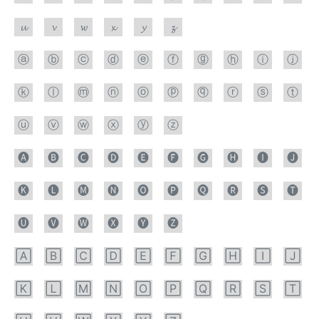
𝓾
𝓿
𝔀
𝔁
𝔂
𝔃
ⓐ
ⓑ
ⓒ
ⓓ
ⓔ
ⓕ
ⓖ
ⓗ
ⓘ
ⓙ
ⓚ
ⓛ
ⓜ
ⓝ
ⓞ
ⓟ
ⓠ
ⓡ
ⓢ
ⓣ
ⓤ
ⓥ
ⓦ
ⓧ
ⓨ
ⓩ
🅐
🅑
🅒
🅓
🅔
🅕
🅖
🅗
🅘
🅙
🅚
🅛
🅜
🅝
🅞
🅟
🅠
🅡
🅢
🅣
🅤
🅥
🅦
🅧
🅨
🅩
🄰
🄱
🄲
🄳
🄴
🄵
🄶
🄷
🄸
🄹
🄺
🄻
🄼
🄽
🄾
🄿
🅀
🅁
🅂
🅃