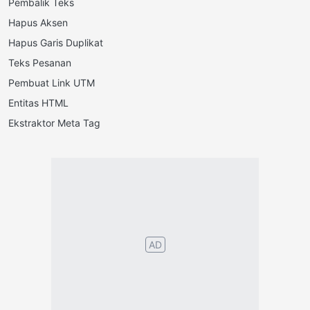
Pembalik Teks
Hapus Aksen
Hapus Garis Duplikat
Teks Pesanan
Pembuat Link UTM
Entitas HTML
Ekstraktor Meta Tag
Português
English
Español
Français
Italiano
Deutsch
Nederlands
Türk
Svenska
Русский
Polskie
Magyar