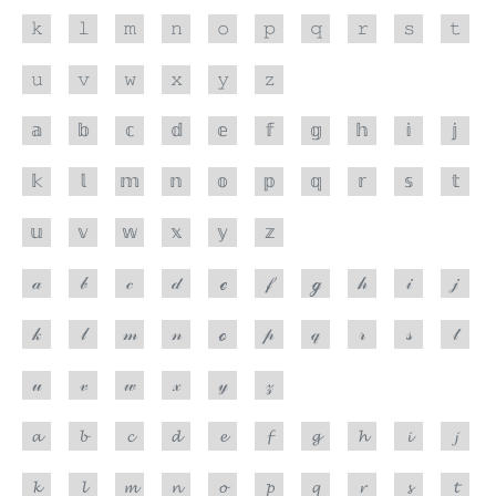
𝚔
𝚕
𝚖
𝚗
𝚘
𝚙
𝚚
𝚛
𝚜
𝚝
𝚞
𝚟
𝚠
𝚡
𝚢
𝚣
𝕒
𝕓
𝕔
𝕕
𝕖
𝕗
𝕘
𝕙
𝕚
𝕛
𝕜
𝕝
𝕞
𝕟
𝕠
𝕡
𝕢
𝕣
𝕤
𝕥
𝕦
𝕧
𝕨
𝕩
𝕪
𝕫
𝒶
𝒷
𝒸
𝒹
ℯ
𝒻
ℊ
𝒽
𝒾
𝒿
𝓀
𝓁
𝓂
𝓃
ℴ
𝓅
𝓆
𝓇
𝓈
𝓉
𝓊
𝓋
𝓌
𝓍
𝓎
𝓏
𝓪
𝓫
𝓬
𝓭
𝓮
𝓯
𝓰
𝓱
𝓲
𝓳
𝓴
𝓵
𝓶
𝓷
𝓸
𝓹
𝓺
𝓻
𝓼
𝓽