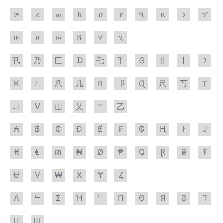
ጕ
ረ
ጠ
ክ
ዐ
የ
ዒ
ዪ
ነ
ፕ
ሁ
ሀ
ሠ
ሸ
ሃ
ጊ
卂
乃
匚
ᗪ
乇
千
Ꮆ
卄
丨
ﾌ
Ҝ
ㄥ
爪
几
ㄖ
卩
Ɋ
尺
丂
ㄒ
ㄩ
ᐯ
山
乂
ㄚ
乙
₳
฿
₵
Đ
Ɇ
₣
₲
Ⱨ
ł
J
₭
Ⱡ
₥
₦
Ø
₱
Q
Ɽ
₴
₮
Ʉ
V
₩
Ӿ
Ɏ
Ⱬ
Λ
ᄃ
Σ
Ή
ᄂ
П
Ө
Я
Ƨ
Ƭ
Ц
Щ