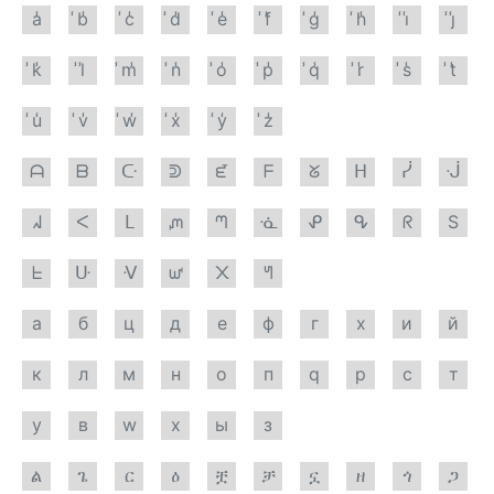
a̾
̾b̾
̾c̾
̾d̾
̾e̾
̾f̾
̾g̾
̾h̾
̾i̾
̾j̾
̾k̾
̾l̾
̾m̾
̾n̾
̾o̾
̾p̾
̾q̾
̾r̾
̾s̾
̾t̾
̾u̾
̾v̾
̾w̾
̾x̾
̾y̾
̾z̾
ᗩ
ᗷ
ᑢ
ᕲ
ᘿ
ᖴ
ᘜ
ᕼ
ᓰ
ᒚ
ᖽ
ᐸ
ᒪ
ᘻ
ᘉ
ᓍ
ᕵ
ᕴ
ᖇ
S
ᖶ
ᑘ
ᐺ
ᘺ
᙭
ᖻ
а
б
ц
д
е
ф
г
х
и
й
к
л
м
н
о
п
q
р
с
т
у
в
w
х
ы
з
ል
ጌ
ር
ዕ
ቿ
ቻ
ኗ
ዘ
ጎ
ጋ