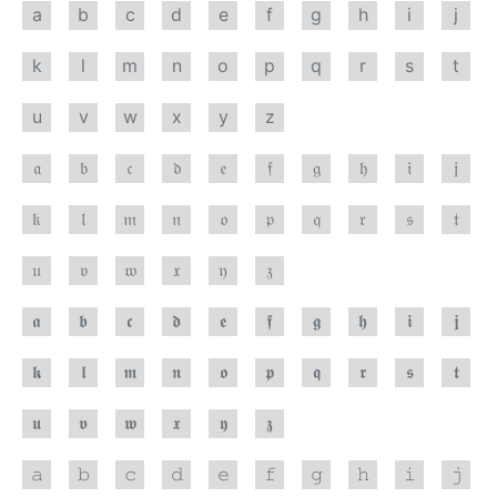
a
b
c
d
e
f
g
h
i
j
k
l
m
n
o
p
q
r
s
t
u
v
w
x
y
z
𝔞
𝔟
𝔠
𝔡
𝔢
𝔣
𝔤
𝔥
𝔦
𝔧
𝔨
𝔩
𝔪
𝔫
𝔬
𝔭
𝔮
𝔯
𝔰
𝔱
𝔲
𝔳
𝔴
𝔵
𝔶
𝔷
𝖆
𝖇
𝖈
𝖉
𝖊
𝖋
𝖌
𝖍
𝖎
𝖏
𝖐
𝖑
𝖒
𝖓
𝖔
𝖕
𝖖
𝖗
𝖘
𝖙
𝖚
𝖛
𝖜
𝖝
𝖞
𝖟
𝚊
𝚋
𝚌
𝚍
𝚎
𝚏
𝚐
𝚑
𝚒
𝚓