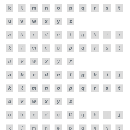
𝗸
𝗹
𝗺
𝗻
𝗼
𝗽
𝗾
𝗿
𝘀
𝘁
𝘂
𝘃
𝘄
𝘅
𝘆
𝘇
𝘢
𝘣
𝘤
𝘥
𝘦
𝘧
𝘨
𝘩
𝘪
𝘫
𝘬
𝘭
𝘮
𝘯
𝘰
𝘱
𝘲
𝘳
𝘴
𝘵
𝘶
𝘷
𝘸
𝘹
𝘺
𝘻
𝙖
𝙗
𝙘
𝙙
𝙚
𝙛
𝙜
𝙝
𝙞
𝙟
𝙠
𝙡
𝙢
𝙣
𝙤
𝙥
𝙦
𝙧
𝙨
𝙩
𝙪
𝙫
𝙬
𝙭
𝙮
𝙯
ɑ
ɓ
c
ɗ
ɛ
Բ
g
ɦ
i
ʝ
k
ʆ
ɱ
ɳ
ѳ
p
q
ʀ
ร
t