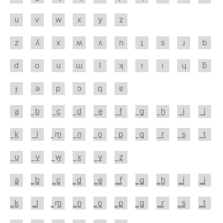
u
ѵ
w
x
y
z
z
ʎ
x
ʍ
ʌ
n
ʇ
s
ɹ
b
d
o
u
ɯ
l
ʞ
ɾ
ı
ɥ
ƃ
ɟ
ǝ
p
ɔ
q
ɐ
a̲
̲b̲
̲c̲
̲d̲
̲e̲
̲f̲
̲g̲
̲h̲
̲i̲
̲j̲
̲k̲
̲l̲
̲m̲
̲n̲
̲o̲
̲p̲
̲q̲
̲r̲
̲s̲
̲t̲
̲u̲
̲v̲
̲w̲
̲x̲
̲y̲
̲z̲
a̳
̳b̳
̳c̳
̳d̳
̳e̳
̳f̳
̳g̳
̳h̳
̳i̳
̳j̳
̳k̳
̳l̳
̳m̳
̳n̳
̳o̳
̳p̳
̳q̳
̳r̳
̳s̳
̳t̳