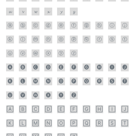
𝓾
𝓿
𝔀
𝔁
𝔂
𝔃
ⓐ
ⓑ
ⓒ
ⓓ
ⓔ
ⓕ
ⓖ
ⓗ
ⓘ
ⓙ
ⓚ
ⓛ
ⓜ
ⓝ
ⓞ
ⓟ
ⓠ
ⓡ
ⓢ
ⓣ
ⓤ
ⓥ
ⓦ
ⓧ
ⓨ
ⓩ
🅐
🅑
🅒
🅓
🅔
🅕
🅖
🅗
🅘
🅙
🅚
🅛
🅜
🅝
🅞
🅟
🅠
🅡
🅢
🅣
🅤
🅥
🅦
🅧
🅨
🅩
🄰
🄱
🄲
🄳
🄴
🄵
🄶
🄷
🄸
🄹
🄺
🄻
🄼
🄽
🄾
🄿
🅀
🅁
🅂
🅃