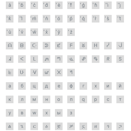
a̾
̾b̾
̾c̾
̾d̾
̾e̾
̾f̾
̾g̾
̾h̾
̾i̾
̾j̾
̾k̾
̾l̾
̾m̾
̾n̾
̾o̾
̾p̾
̾q̾
̾r̾
̾s̾
̾t̾
̾u̾
̾v̾
̾w̾
̾x̾
̾y̾
̾z̾
ᗩ
ᗷ
ᑢ
ᕲ
ᘿ
ᖴ
ᘜ
ᕼ
ᓰ
ᒚ
ᖽ
ᐸ
ᒪ
ᘻ
ᘉ
ᓍ
ᕵ
ᕴ
ᖇ
S
ᖶ
ᑘ
ᐺ
ᘺ
᙭
ᖻ
а
б
ц
д
е
ф
г
х
и
й
к
л
м
н
о
п
q
р
с
т
у
в
w
х
ы
з
ል
ጌ
ር
ዕ
ቿ
ቻ
ኗ
ዘ
ጎ
ጋ