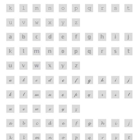
𝚔
𝚕
𝚖
𝚗
𝚘
𝚙
𝚚
𝚛
𝚜
𝚝
𝚞
𝚟
𝚠
𝚡
𝚢
𝚣
𝕒
𝕓
𝕔
𝕕
𝕖
𝕗
𝕘
𝕙
𝕚
𝕛
𝕜
𝕝
𝕞
𝕟
𝕠
𝕡
𝕢
𝕣
𝕤
𝕥
𝕦
𝕧
𝕨
𝕩
𝕪
𝕫
𝒶
𝒷
𝒸
𝒹
ℯ
𝒻
ℊ
𝒽
𝒾
𝒿
𝓀
𝓁
𝓂
𝓃
ℴ
𝓅
𝓆
𝓇
𝓈
𝓉
𝓊
𝓋
𝓌
𝓍
𝓎
𝓏
𝓪
𝓫
𝓬
𝓭
𝓮
𝓯
𝓰
𝓱
𝓲
𝓳
𝓴
𝓵
𝓶
𝓷
𝓸
𝓹
𝓺
𝓻
𝓼
𝓽