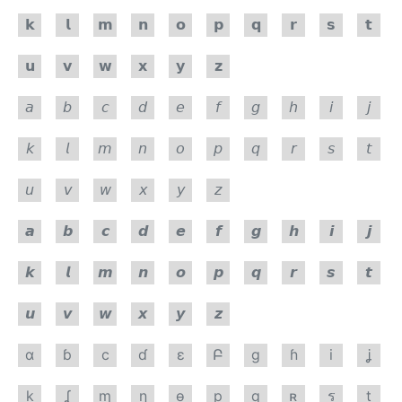
𝗸
𝗹
𝗺
𝗻
𝗼
𝗽
𝗾
𝗿
𝘀
𝘁
𝘂
𝘃
𝘄
𝘅
𝘆
𝘇
𝘢
𝘣
𝘤
𝘥
𝘦
𝘧
𝘨
𝘩
𝘪
𝘫
𝘬
𝘭
𝘮
𝘯
𝘰
𝘱
𝘲
𝘳
𝘴
𝘵
𝘶
𝘷
𝘸
𝘹
𝘺
𝘻
𝙖
𝙗
𝙘
𝙙
𝙚
𝙛
𝙜
𝙝
𝙞
𝙟
𝙠
𝙡
𝙢
𝙣
𝙤
𝙥
𝙦
𝙧
𝙨
𝙩
𝙪
𝙫
𝙬
𝙭
𝙮
𝙯
ɑ
ɓ
c
ɗ
ɛ
Բ
g
ɦ
i
ʝ
k
ʆ
ɱ
ɳ
ѳ
p
q
ʀ
ร
t