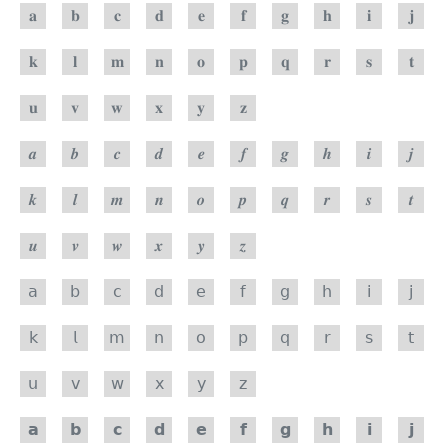
𝐚
𝐛
𝐜
𝐝
𝐞
𝐟
𝐠
𝐡
𝐢
𝐣
𝐤
𝐥
𝐦
𝐧
𝐨
𝐩
𝐪
𝐫
𝐬
𝐭
𝐮
𝐯
𝐰
𝐱
𝐲
𝐳
𝒂
𝒃
𝒄
𝒅
𝒆
𝒇
𝒈
𝒉
𝒊
𝒋
𝒌
𝒍
𝒎
𝒏
𝒐
𝒑
𝒒
𝒓
𝒔
𝒕
𝒖
𝒗
𝒘
𝒙
𝒚
𝒛
𝖺
𝖻
𝖼
𝖽
𝖾
𝖿
𝗀
𝗁
𝗂
𝗃
𝗄
𝗅
𝗆
𝗇
𝗈
𝗉
𝗊
𝗋
𝗌
𝗍
𝗎
𝗏
𝗐
𝗑
𝗒
𝗓
𝗮
𝗯
𝗰
𝗱
𝗲
𝗳
𝗴
𝗵
𝗶
𝗷