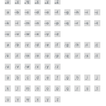
̳u̳
̳v̳
̳w̳
̳x̳
̳y̳
̳z̳
a̶
̶b̶
̶c̶
̶d̶
̶e̶
̶f̶
̶g̶
̶h̶
̶i̶
̶j̶
̶k̶
̶l̶
̶m̶
̶n̶
̶o̶
̶p̶
̶q̶
̶r̶
̶s̶
̶t̶
̶u̶
̶v̶
̶w̶
̶x̶
̶y̶
̶z̶
a̷
̷b̷
̷c̷
̷d̷
̷e̷
̷f̷
̷g̷
̷h̷
̷i̷
̷j̷
̷k̷
̷l̷
̷m̷
̷n̷
̷o̷
̷p̷
̷q̷
̷r̷
̷s̷
̷t̷
̷u̷
̷v̷
̷w̷
̷x̷
̷y̷
̷z̷
a͎
͎b͎
͎c͎
͎d͎
͎e͎
͎f͎
͎g͎
͎h͎
͎i͎
͎j͎
͎k͎
͎l͎
͎m͎
͎n͎
͎o͎
͎p͎
͎q͎
͎r͎
͎s͎
͎t͎
͎u͎
͎v͎
͎w͎
͎x͎
͎y͎
͎z͎