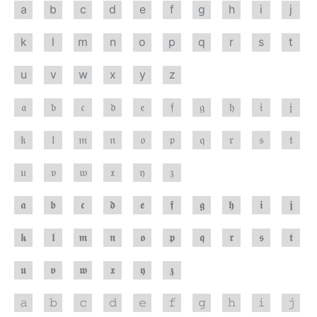
a
b
c
d
e
f
g
h
i
j
k
l
m
n
o
p
q
r
s
t
u
v
w
x
y
z
𝔞
𝔟
𝔠
𝔡
𝔢
𝔣
𝔤
𝔥
𝔦
𝔧
𝔨
𝔩
𝔪
𝔫
𝔬
𝔭
𝔮
𝔯
𝔰
𝔱
𝔲
𝔳
𝔴
𝔵
𝔶
𝔷
𝖆
𝖇
𝖈
𝖉
𝖊
𝖋
𝖌
𝖍
𝖎
𝖏
𝖐
𝖑
𝖒
𝖓
𝖔
𝖕
𝖖
𝖗
𝖘
𝖙
𝖚
𝖛
𝖜
𝖝
𝖞
𝖟
𝚊
𝚋
𝚌
𝚍
𝚎
𝚏
𝚐
𝚑
𝚒
𝚓