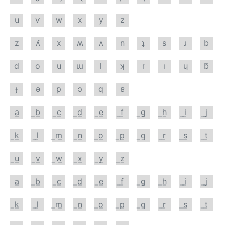
u
ѵ
w
x
y
z
z
ʎ
x
ʍ
ʌ
n
ʇ
s
ɹ
b
d
o
u
ɯ
l
ʞ
ɾ
ı
ɥ
ƃ
ɟ
ǝ
p
ɔ
q
ɐ
a̲
̲b̲
̲c̲
̲d̲
̲e̲
̲f̲
̲g̲
̲h̲
̲i̲
̲j̲
̲k̲
̲l̲
̲m̲
̲n̲
̲o̲
̲p̲
̲q̲
̲r̲
̲s̲
̲t̲
̲u̲
̲v̲
̲w̲
̲x̲
̲y̲
̲z̲
a̳
̳b̳
̳c̳
̳d̳
̳e̳
̳f̳
̳g̳
̳h̳
̳i̳
̳j̳
̳k̳
̳l̳
̳m̳
̳n̳
̳o̳
̳p̳
̳q̳
̳r̳
̳s̳
̳t̳