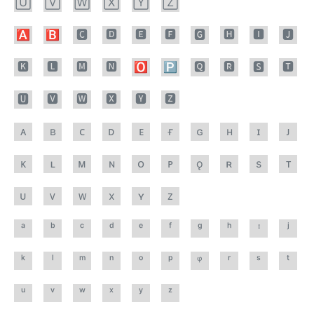
🅄
🅅
🅆
🅇
🅈
🅉
🅰
🅱
🅲
🅳
🅴
🅵
🅶
🅷
🅸
🅹
🅺
🅻
🅼
🅽
🅾
🅿
🆀
🆁
🆂
🆃
🆄
🆅
🆆
🆇
🆈
🆉
ᴀ
ʙ
ᴄ
ᴅ
ᴇ
ғ
ɢ
ʜ
ɪ
ᴊ
ᴋ
ʟ
ᴍ
ɴ
ᴏ
ᴘ
ǫ
ʀ
s
ᴛ
ᴜ
ᴠ
ᴡ
x
ʏ
ᴢ
ᵃ
ᵇ
ᶜ
ᵈ
ᵉ
ᶠ
ᵍ
ʰ
ᶦ
ʲ
ᵏ
ˡ
ᵐ
ⁿ
ᵒ
ᵖ
ᵠ
ʳ
ˢ
ᵗ
ᵘ
ᵛ
ʷ
ˣ
ʸ
ᶻ