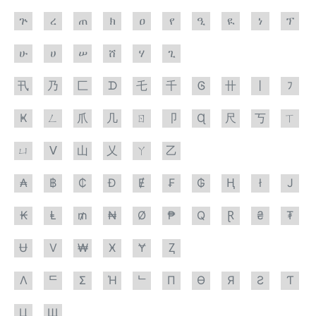
ጕ
ረ
ጠ
ክ
ዐ
የ
ዒ
ዪ
ነ
ፕ
ሁ
ሀ
ሠ
ሸ
ሃ
ጊ
卂
乃
匚
ᗪ
乇
千
Ꮆ
卄
丨
ﾌ
Ҝ
ㄥ
爪
几
ㄖ
卩
Ɋ
尺
丂
ㄒ
ㄩ
ᐯ
山
乂
ㄚ
乙
₳
฿
₵
Đ
Ɇ
₣
₲
Ⱨ
ł
J
₭
Ⱡ
₥
₦
Ø
₱
Q
Ɽ
₴
₮
Ʉ
V
₩
Ӿ
Ɏ
Ⱬ
Λ
ᄃ
Σ
Ή
ᄂ
П
Ө
Я
Ƨ
Ƭ
Ц
Щ