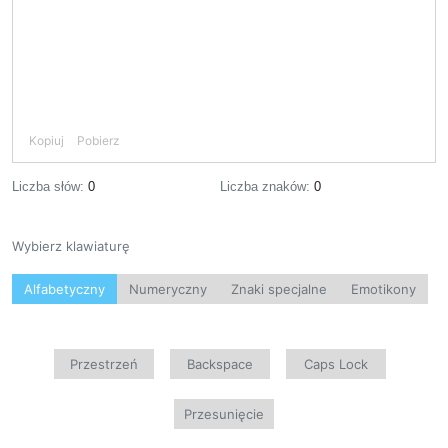
Kopiuj
Pobierz
Liczba słów:
0
Liczba znaków:
0
Wybierz klawiaturę
Alfabetyczny
Numeryczny
Znaki specjalne
Emotikony
Przestrzeń
Backspace
Caps Lock
Przesunięcie