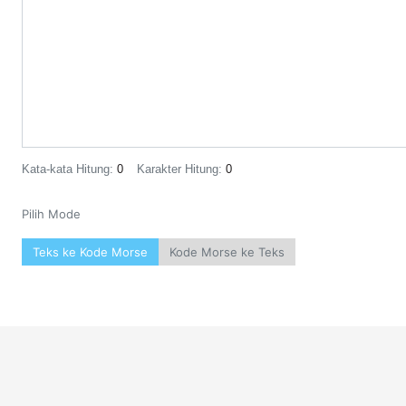
Kata-kata Hitung:
0
Karakter Hitung:
0
Pilih Mode
Teks ke Kode Morse
Kode Morse ke Teks