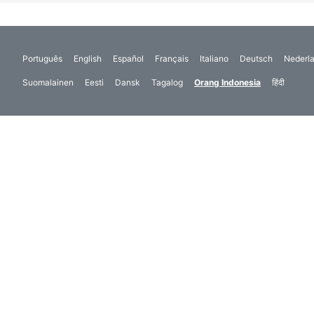
Português
English
Español
Français
Italiano
Deutsch
Nederl
Suomalainen
Eesti
Dansk
Tagalog
Orang Indonesia
हिंदी