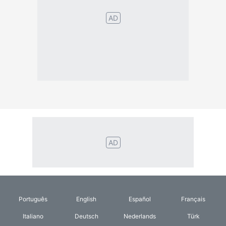
Português
English
Español
Français
Italiano
Deutsch
Nederlands
Türk
Svenska
Русский
Polskie
Magyar
Suomalainen
Eesti
Dansk
Tagalog
Orang
हिंदी
Indonesia
©2026 TextConverter
Sekretesspolicy