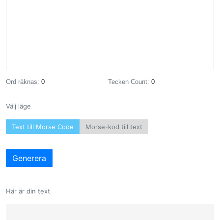
Ord räknas:
0
Tecken Count:
0
Välj läge
Text till Morse Code
Morse-kod till text
Generera
Här är din text